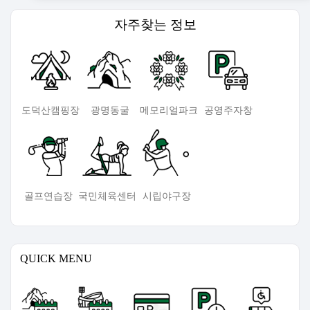
지속가능경영
자주찾는
정보
이용안내
마이페이지
도덕산캠핑장
광명동굴
메모리얼파크
공영주자창
골프연습장
국민체육센터
시립야구장
QUICK MENU