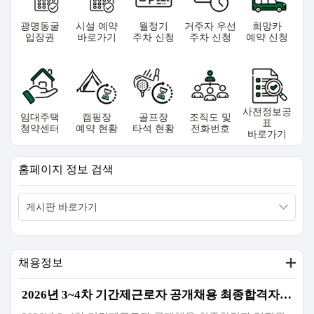
광명동굴
시설 예약
월정기
거주자 우선
희망카
입장권
바로가기
주차 신청
주차 신청
예약 신청
사전정보공
임대주택
캠핑장
골프장
조직도 및
표
청약센터
예약 현황
타석 현황
전화번호
바로가기
홈페이지 정보 검색
채용정보
2026년 3~4차 기간제근로자 공개채용 최종합격자 임직원 친인척 현황 공개