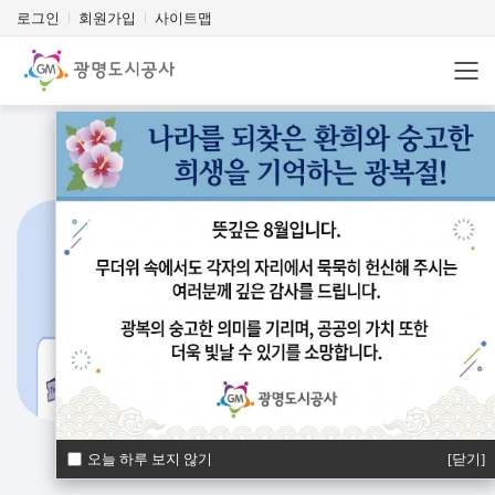
로그인
회원가입
사이트맵
정보공개
체육시설
여유·생활
공영주차장
광명동굴
시민광장
알림마당
오늘 하루 보지 않기
[닫기]
공사소개