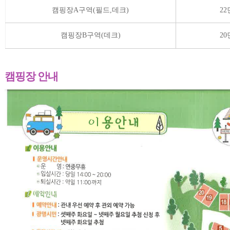
여성비전센터
수영장
캠핑장A구역(필드,데크)
22
캠핑장B구역(데크)
20
캠핑장 안내