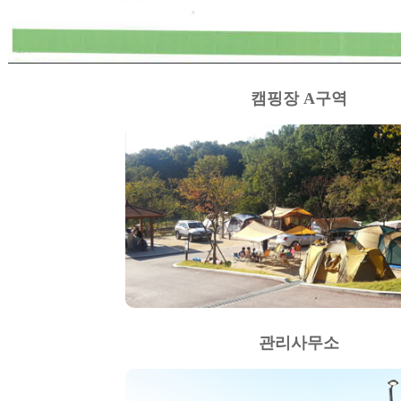
캠핑장 A구역
관리사무소