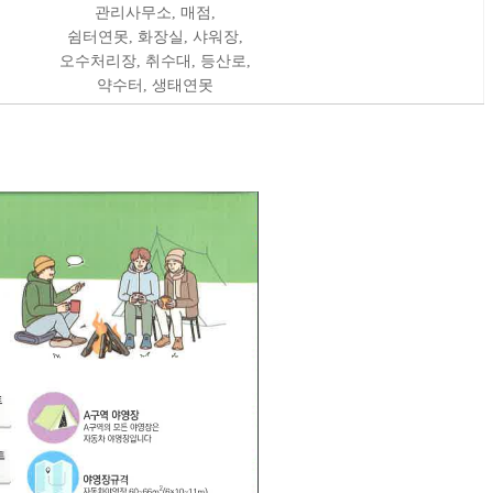
관리사무소, 매점,
임직원몰
쉼터연못, 화장실, 샤워장,
오수처리장, 취수대, 등산로,
약수터, 생태연못