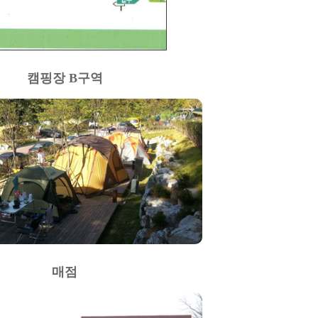
캠핑장 B구역
매점