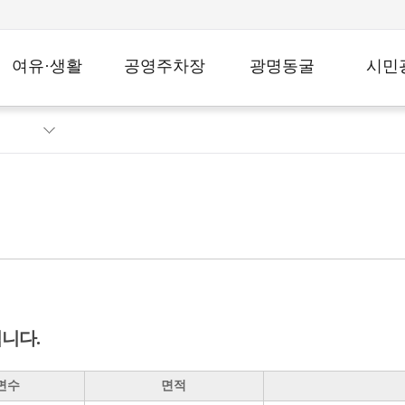
여유·생활
공영주차장
광명동굴
시민
사장에게
개
도덕산캠핑장
공영주차장
시설소개
다
종량제봉투
전자지도
청렴신문
인권침해
메모리얼파크
3D 웹뷰어
신고
교통약자이동지
와인판매대
안전신문
원센터
학교복합시설
푸드코트
칭찬합니
카페 케이브
시민아이
주민참여
기념품샵
공모
니다.
자주하는질문
오시는길
면수
면적