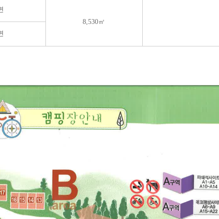
시설대관
면
8,530㎡
면