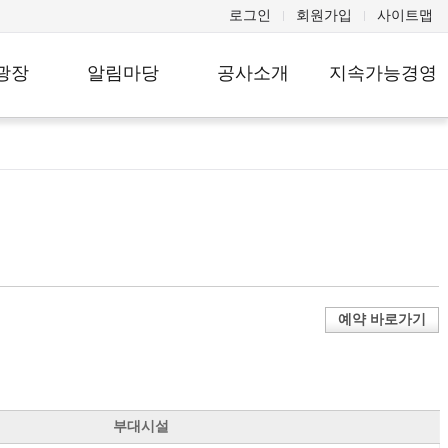
로그인
회원가입
사이트맵
광장
알림마당
공사소개
지속가능경영
 바란
공지사항
인사말
ESG경영
설립배경 및 목
고
채용정보
윤리경영
적
 구제
입찰 공고
공사연혁
인권경영
고
보도자료
사업 및 현황
소비자중심경영
웹진「GMUC잇
다
공사 CI
사회공헌
다」
안전보건경영방
예약 바로가기
디어
해명자료
전략체계
침
예산제
민간사업자공모
우리의 다짐
홍보동영상
조직안내
오시는길
부대시설