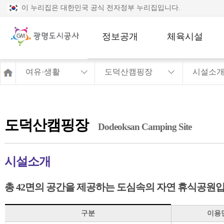
이 누리집은 대한민국 공식 전자정부 누리집입니다.
정보공개
체육시설
여유·생활
도덕산캠핑장
시설소
정보공개
광명골프연습장
사전정보공표
국민체육센터
공공데이터 개
다목적운동장
방
도덕산캠핑장
주요 관심 정보
시민운동장
Dodeoksan Camping Site
경영공시
테니스장
시설소개
공무국외출장
야구장
족구장
총 42면의 공간을 제공하는 도심속의 자연 휴식공원입
국궁장
도덕산캠핑장 시설소개-구분,이용면수,면적,부대시설
광명건강체육센
구분
이용
터